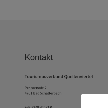
Kontakt
Tourismusverband Quellenviertel
Promenade 2
4701 Bad Schallerbach
+43 7249 42071 0