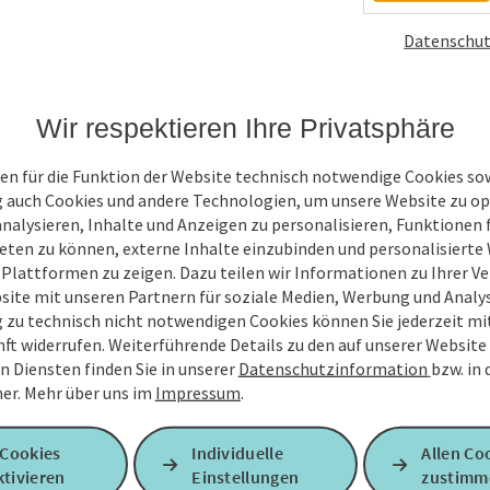
Unverbindliche Anfrage
*
Datenschut
Wir respektieren Ihre Privatsphäre
Zum Schutz vor Spam wird Google reCAPTCHA
personenbezogene Daten (z. B. die IP-Adresse
en für die Funktion der Website technisch notwendige Cookies sow
Absenden des Formulars werden die dafür erfor
g auch Cookies und andere Technologien, um unsere Website zu op
ist eine Kontaktaufnahme jederzeit per E-Ma
analysieren, Inhalte und Anzeigen zu personalisieren, Funktionen f
eten zu können, externe Inhalte einzubinden und personalisiert
Ja, ich möchte den Newsletter mit Infos zu An
 Plattformen zu zeigen. Dazu teilen wir Informationen zu Ihrer 
Urlaubsregion Quellenviertel erhalten. Diese Ei
site mit unseren Partnern für soziale Medien, Werbung und Analys
mit Wirkung für die Zukunft widerrufen. Weitere 
g zu technisch nicht notwendigen Cookies können Sie jederzeit m
nft widerrufen. Weiterführende Details zu den auf unserer Website
n Diensten finden Sie in unserer
Datenschutzinformation
bzw. in
Senden
er.
Mehr über uns im
Impressum
.
 Cookies
Individuelle
Allen Co
tivieren
Einstellungen
zustimm