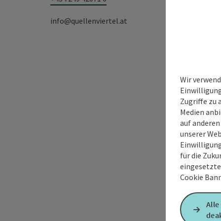
info@quellenviertel.at
Wir verwend
Einwilligun
Zugriffe zu 
Medien anbi
auf anderen
unserer Web
Einwilligun
für die Zuku
eingesetzte
Cookie Bann
Alle
deak