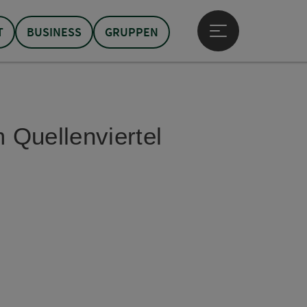
T
BUSINESS
GRUPPEN
Hauptmenü öffne
 Quellenviertel