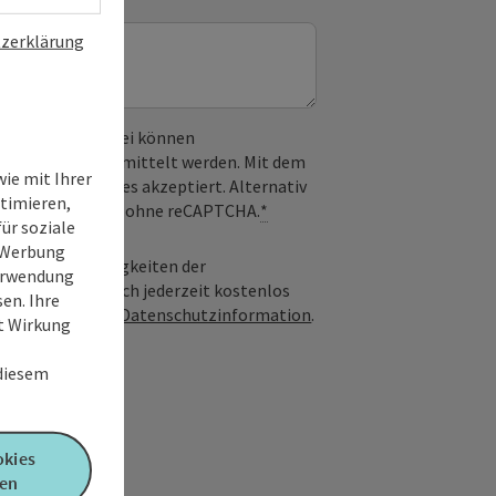
zerklärung
 verwendet. Dabei können
) an Google übermittelt werden. Mit dem
ie mit Ihrer
derlichen Cookies akzeptiert. Alternativ
timieren,
il möglich – ganz ohne reCAPTCHA.
*
ür soziale
e Werbung
geboten und Neuigkeiten der
Verwendung
nwilligung kann ich jederzeit kostenlos
en. Ihre
Infos in unserer
Datenschutzinformation
.
it Wirkung
 diesem
okies
en