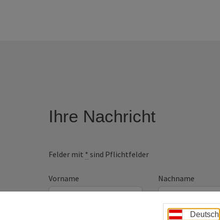
Ihre Nachricht
Felder mit
*
sind Pflichtfelder
Vorname
Nachname
Deutsch