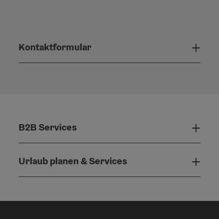
Kontaktformular
Konta
B2B Services
B2B 
Urlaub planen & Services
Urla