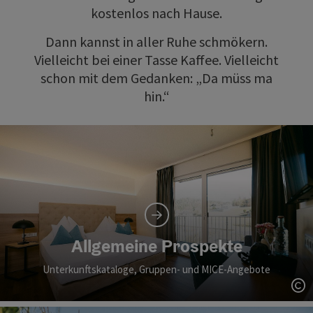
kostenlos nach Hause.
Dann kannst in aller Ruhe schmökern.
Vielleicht bei einer Tasse Kaffee. Vielleicht
schon mit dem Gedanken: „Da müss ma
hin.“
Allgemeine Prospekte
Unterkunftskataloge, Gruppen- und MICE-Angebote
Co