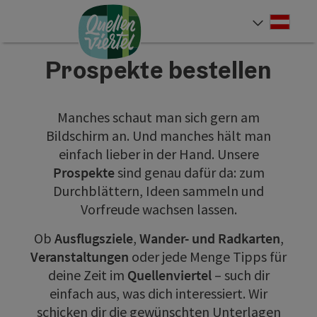
Accesskey
Accesskey
Accesskey
Zum Inhalt
Zur Navigation
Zum Seitenanfang
[0]
[1]
[2]
Deut
Sprach
Prospekte bestellen
Manches schaut man sich gern am
Bildschirm an. Und manches hält man
einfach lieber in der Hand. Unsere
Prospekte
sind genau dafür da: zum
Durchblättern, Ideen sammeln und
Vorfreude wachsen lassen.
Ob
Ausflugsziele
,
Wander- und Radkarten
,
Veranstaltungen
oder jede Menge Tipps für
deine Zeit im
Quellenviertel
– such dir
einfach aus, was dich interessiert. Wir
schicken dir die gewünschten Unterlagen