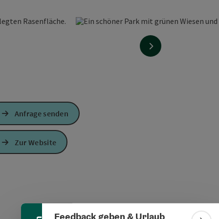
nächstes Element
Anfrage senden
Zur Website
Banner einklappen
Feedback geben & Urlaub