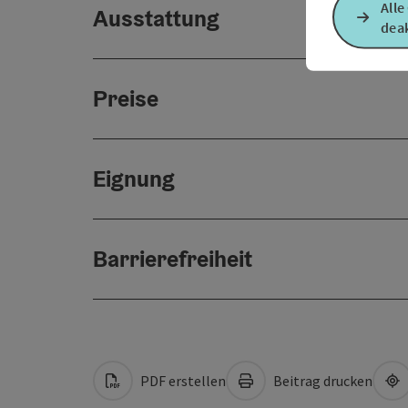
Alle
Ausstattung
deak
Preise
Eignung
Barrierefreiheit
PDF erstellen
Beitrag drucken