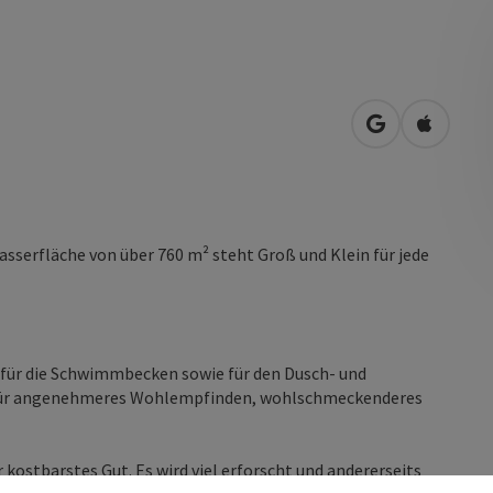
in Google Map
in Apple
sserfläche von über 760 m² steht Groß und Klein für jede
für die Schwimmbecken sowie für den Dusch- und
en für angenehmeres Wohlempfinden, wohlschmeckenderes
 kostbarstes Gut. Es wird viel erforscht und andererseits