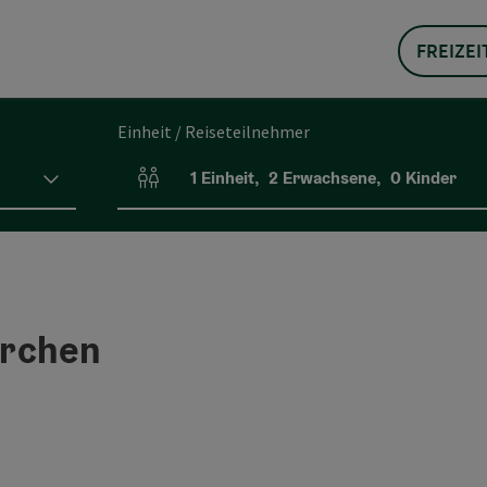
FREIZEI
Einheit / Reiseteilnehmer
1
Einheit
,
2
Erwachsene
,
0
Kinder
Einheitenanzahl und Personenfelder
irchen