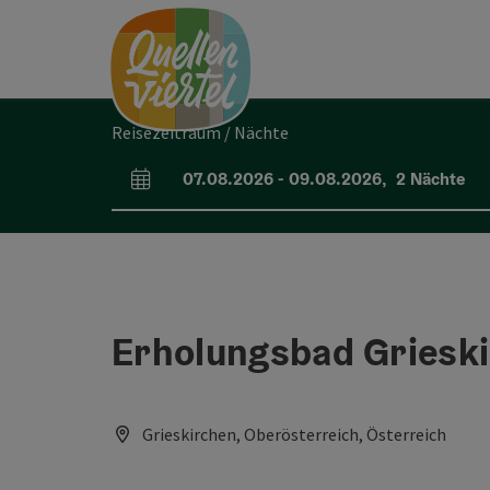
Accesskey
Accesskey
Accesskey
Zum Inhalt
Zur Navigation
Zum Seitenanfang
[0]
[1]
[2]
Reisezeitraum / Nächte
07.08.2026
-
09.08.2026
,
2
Nächte
An- und Abreisefelder
Erholungsbad Griesk
Grieskirchen, Oberösterreich, Österreich