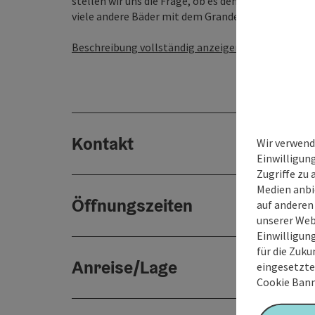
stellen wir uns die Frage, ob es denn noch mehr zu
viele andere Bäder mit dem Grander System positi
Beschreibung vollständig anzeigen
Kontakt
Wir verwend
Einwilligun
Zugriffe zu 
Medien anbi
Öffnungszeiten
auf anderen
unserer Web
Einwilligun
für die Zuku
Anreise/Lage
eingesetzte
Cookie Bann