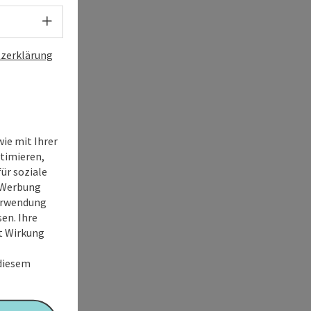
Sprachwahl - Menü öffnen
zerklärung
ie mit Ihrer
timieren,
ür soziale
e Werbung
Verwendung
en. Ihre
it Wirkung
 diesem