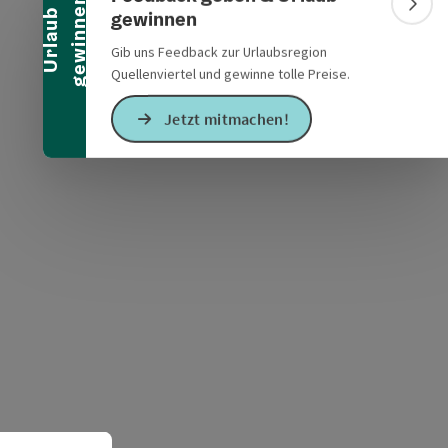
n
Bann
gewinnen
U
r
l
a
u
b
g
e
w
i
n
n
e
Gib uns Feedback zur Urlaubsregion
Quellenviertel und gewinne tolle Preise.
Jetzt mitmachen!
s öffnen
 Maps öffnen