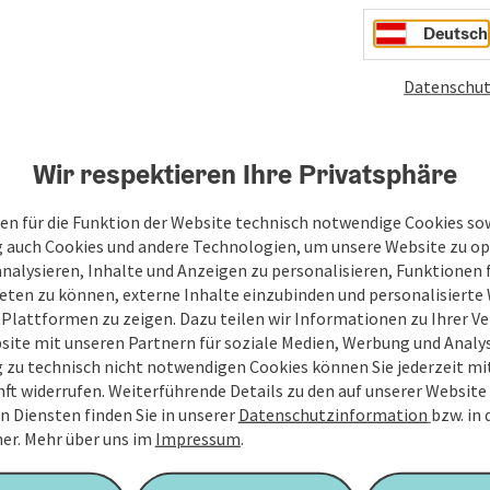
 entdecken gibt als uns jetzt Bekannt ist. Und wenn schon so
ve Beobachtungen ...
Deutsch
Datenschut
Wir respektieren Ihre Privatsphäre
en für die Funktion der Website technisch notwendige Cookies sow
g auch Cookies und andere Technologien, um unsere Website zu op
analysieren, Inhalte und Anzeigen zu personalisieren, Funktionen f
eten zu können, externe Inhalte einzubinden und personalisiert
 Plattformen zu zeigen. Dazu teilen wir Informationen zu Ihrer 
site mit unseren Partnern für soziale Medien, Werbung und Analys
g zu technisch nicht notwendigen Cookies können Sie jederzeit m
nft widerrufen. Weiterführende Details zu den auf unserer Website
n Diensten finden Sie in unserer
Datenschutzinformation
bzw. in
er.
Mehr über uns im
Impressum
.