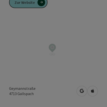
Zur Website
Geymannstraße
in Google Map
in Apple
4713
Gallspach