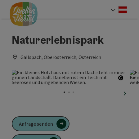
Accesskey
Accesskey
Accesskey
Zum Inhalt
Zur Navigation
Zum Seitenanfang
[0]
[1]
[2]
Deut
Sprach
Naturerlebnispark
Gallspach, Oberösterreich, Österreich
Copyri
nächst
Anfrage senden