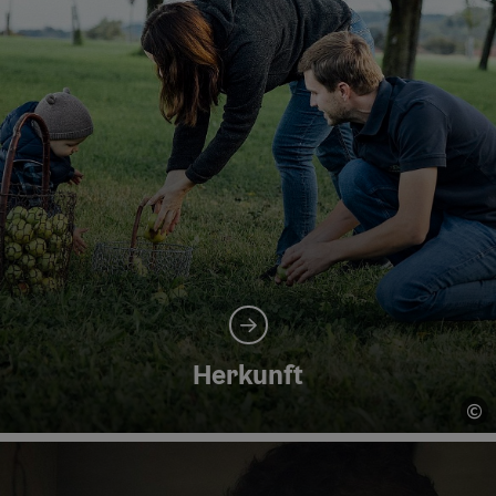
Herkunft
©
Co