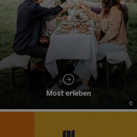
Most erleben
©
Co