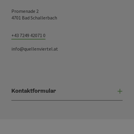
Promenade 2
4701 Bad Schallerbach
+43 7249 42071 0
info@quellenviertel.at
Kontaktformular
Konta