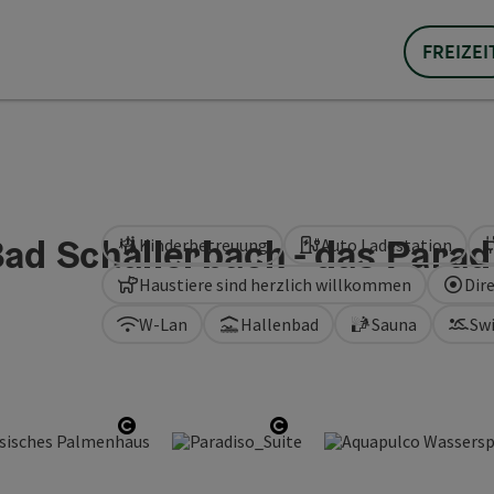
FREIZEI
d Schallerbach - das Parad
Kinderbetreuung
Auto Ladestation
Haustiere sind herzlich willkommen
Dir
W-Lan
Hallenbad
Sauna
Sw
Copyright öffnen
Copyright öffnen