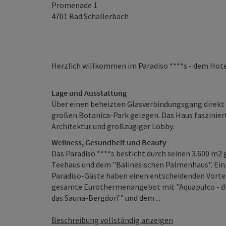
Promenade 1
4701
Bad Schallerbach
Herzlich willkommen im Paradiso ****s - dem Hot
Lage und Ausstattung
Über einen beheizten Glasverbindungsgang direkt
großen Botanica-Park gelegen. Das Haus fasziniert
Architektur und großzügiger Lobby.
Wellness, Gesundheit und Beauty
Das Paradiso ****s besticht durch seinen 3.600 m
Teehaus und dem "Balinesischen Palmenhaus". Einzi
Paradiso-Gäste haben einen entscheidenden Vort
gesamte Eurothermenangebot mit "Aquapulco - die 
das Sauna-Bergdorf" und dem ...
Beschreibung vollständig anzeigen