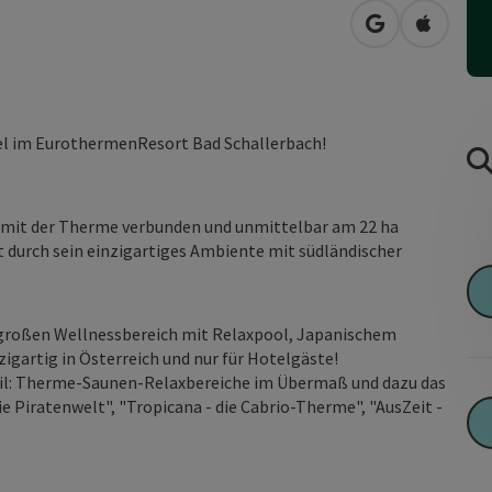
in Google Map
in Apple
el im EurothermenResort Bad Schallerbach!
 mit der Therme verbunden und unmittelbar am 22 ha
 durch sein einzigartiges Ambiente mit südländischer
2 großen Wellnessbereich mit Relaxpool, Japanischem
gartig in Österreich und nur für Hotelgäste!
eil: Therme-Saunen-Relaxbereiche im Übermaß und dazu das
Piratenwelt", "Tropicana - die Cabrio-Therme", "AusZeit -