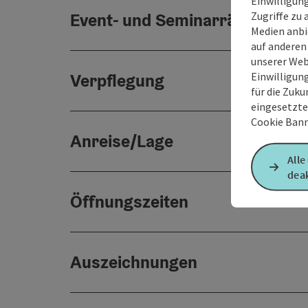
Einwilligun
Zugriffe zu 
Event- und Seminarräume
Medien anbi
auf anderen
unserer Web
Einwilligun
Verpflegung
für die Zuku
eingesetzte
Cookie Bann
Anreise/Lage
Alle
deak
Öffnungszeiten
Auszeichnungen