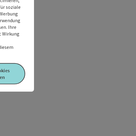
timieren,
ür soziale
e Werbung
Verwendung
en. Ihre
it Wirkung
 diesem
okies
en