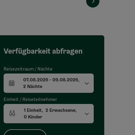
nächstes Element
Verfügbarkeit abfragen
Reisezeitraum / Nächte
07.08.2026
-
09.08.2026
,
An- und Abreisefelder
2
Nächte
Einheit / Reiseteilnehmer
1
Einheit
,
2
Erwachsene
,
Einheitenanzahl und Personenfelder
0
Kinder