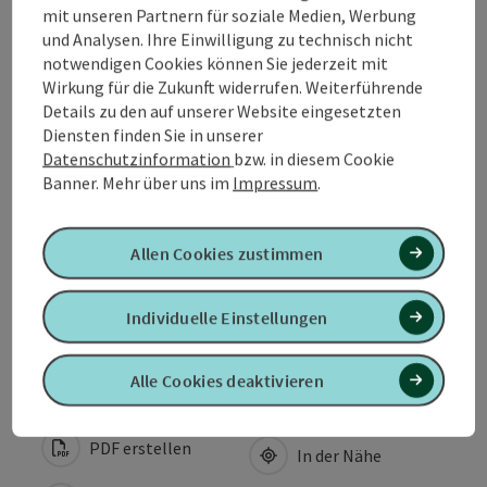
mit unseren Partnern für soziale Medien, Werbung
und Analysen. Ihre Einwilligung zu technisch nicht
Anreise/Lage
notwendigen Cookies können Sie jederzeit mit
Wirkung für die Zukunft widerrufen. Weiterführende
Details zu den auf unserer Website eingesetzten
Eignung
Diensten finden Sie in unserer
Datenschutzinformation
bzw. in diesem Cookie
Barrierefreiheit
Banner.
Mehr über uns im
Impressum
.
Mitgliedschaften
Allen Cookies zustimmen
Individuelle Einstellungen
Unterkünfte
Alle Cookies deaktivieren
PDF erstellen
In der Nähe