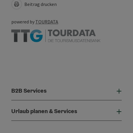
Beitrag drucken
powered by
TOURDATA
B2B Services
B2B 
Urlaub planen & Services
Urla