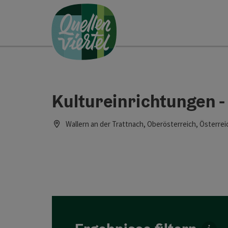
Accesskey
Accesskey
Accesskey
Zum Inhalt
Zur Navigation
Zum Seitenanfang
[0]
[1]
[2]
Kultureinrichtungen -
Wallern an der Trattnach, Oberösterreich, Österrei