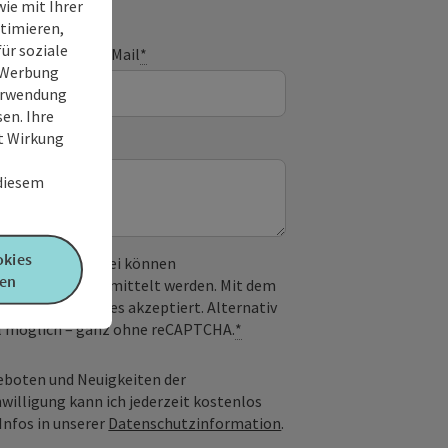
ie mit Ihrer
timieren,
ür soziale
E-Mail
*
e Werbung
Verwendung
en. Ihre
it Wirkung
 diesem
okies
 verwendet. Dabei können
en
) an Google übermittelt werden. Mit dem
derlichen Cookies akzeptiert. Alternativ
il möglich – ganz ohne reCAPTCHA.
*
geboten und Neuigkeiten der
nwilligung kann ich jederzeit kostenlos
Infos in unserer
Datenschutzinformation
.