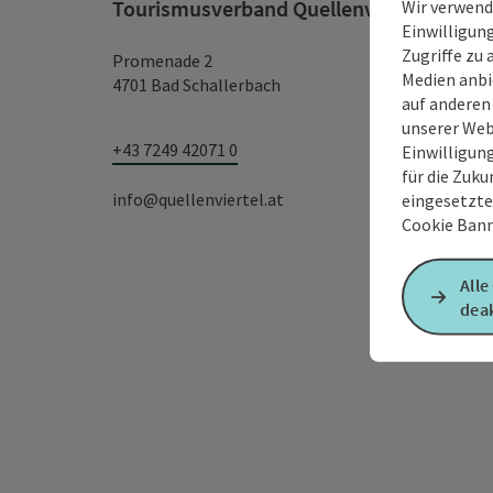
Tourismusverband Quellenviertel
Wir verwend
Einwilligun
Zugriffe zu 
Promenade 2
Medien anbi
4701 Bad Schallerbach
auf anderen
unserer Web
+43 7249 42071 0
Einwilligun
für die Zuku
info@quellenviertel.at
eingesetzte
Cookie Bann
Alle
deak