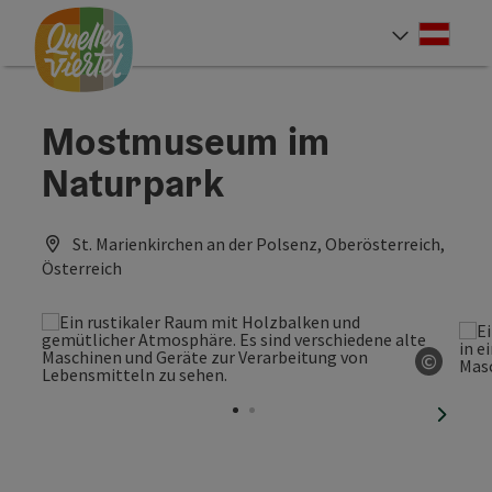
Accesskey
Accesskey
Accesskey
Zum Inhalt
Zur Navigation
Zum Seitenanfang
[0]
[1]
[2]
Deut
Sprach
Mostmuseum im
Naturpark
St. Marienkirchen an der Polsenz, Oberösterreich,
Österreich
©
Copyri
nächst