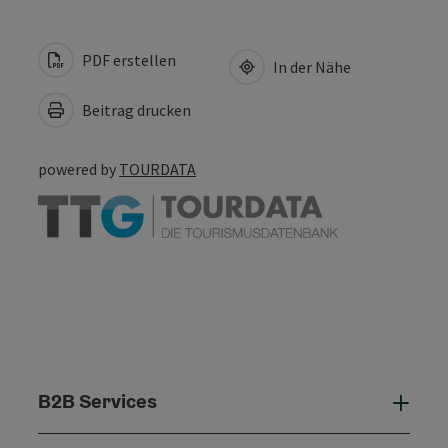
PDF erstellen
In der Nähe
Beitrag drucken
powered by
TOURDATA
B2B Services
B2B 