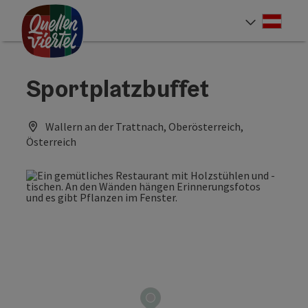
Accesskey
Accesskey
Accesskey
Zum Inhalt
Zur Navigation
Zum Seitenanfang
[0]
[1]
[2]
Deut
Sprach
Sportplatzbuffet
Wallern an der Trattnach, Oberösterreich,
Österreich