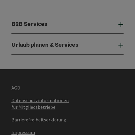
B2B Services
B2B 
Urlaub planen & Services
Urla
AGB
Datenschutzinformationen
für Mitgliedsbetriebe
Barrierefreiheitserklärung
Impressum