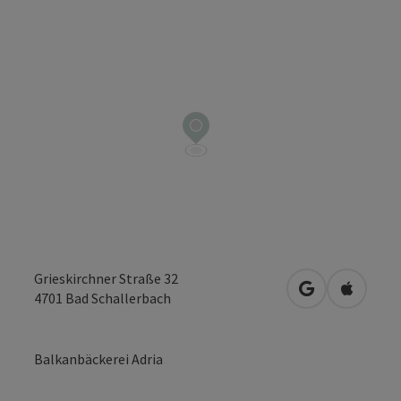
Grieskirchner Straße 32
in Google Map
in Apple
4701
Bad Schallerbach
Balkanbäckerei Adria