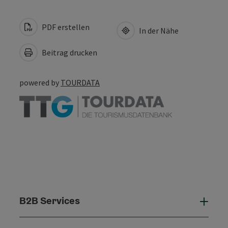
PDF erstellen
In der Nähe
Beitrag drucken
powered by
TOURDATA
B2B Services
B2B 