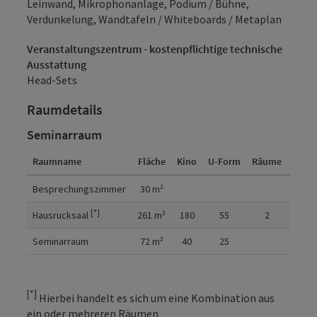
Leinwand, Mikrophonanlage, Podium / Bühne,
Verdunkelung, Wandtafeln / Whiteboards / Metaplan
Veranstaltungszentrum - kostenpflichtige technische
Ausstattung
Head-Sets
Raumdetails
Seminarraum
Raumname
Fläche
Kino
U-Form
Räume
Raum
Raumdetails
Besprechungszimmer
30
m²
2
[*]
Hausrucksaal
261
m²
180
55
2
Seminarraum
72
m²
40
25
[*]
Hierbei handelt es sich um eine Kombination aus
ein oder mehreren Räumen