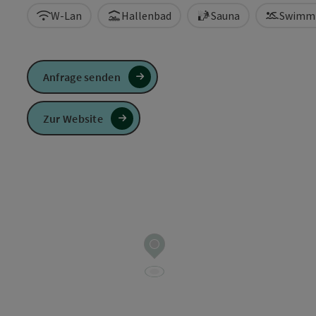
W-Lan
Hallenbad
Sauna
Swimm
Anfrage senden
Zur Website