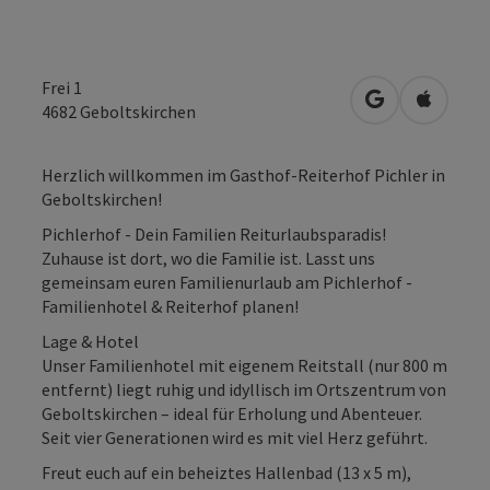
Frei 1
in Google Map
in Apple
4682
Geboltskirchen
Herzlich willkommen im Gasthof-Reiterhof Pichler in
Geboltskirchen!
Pichlerhof - Dein Familien Reiturlaubsparadis!
Zuhause ist dort, wo die Familie ist. Lasst uns
gemeinsam euren Familienurlaub am Pichlerhof -
Familienhotel & Reiterhof planen!
Lage & Hotel
Unser Familienhotel mit eigenem Reitstall (nur 800 m
entfernt) liegt ruhig und idyllisch im Ortszentrum von
Geboltskirchen – ideal für Erholung und Abenteuer.
Seit vier Generationen wird es mit viel Herz geführt.
Freut euch auf ein beheiztes Hallenbad (13 x 5 m),