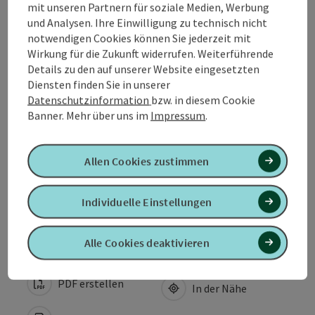
mit unseren Partnern für soziale Medien, Werbung
Kontakt
und Analysen. Ihre Einwilligung zu technisch nicht
notwendigen Cookies können Sie jederzeit mit
Wirkung für die Zukunft widerrufen. Weiterführende
Öffnungszeiten
Details zu den auf unserer Website eingesetzten
Diensten finden Sie in unserer
Datenschutzinformation
bzw. in diesem Cookie
Anreise/Lage
Banner.
Mehr über uns im
Impressum
.
Preise
Allen Cookies zustimmen
Barrierefreiheit
Individuelle Einstellungen
Alle Cookies deaktivieren
PDF erstellen
In der Nähe