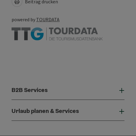
Beitrag drucken
powered by
TOURDATA
B2B Services
B2B 
Urlaub planen & Services
Urla