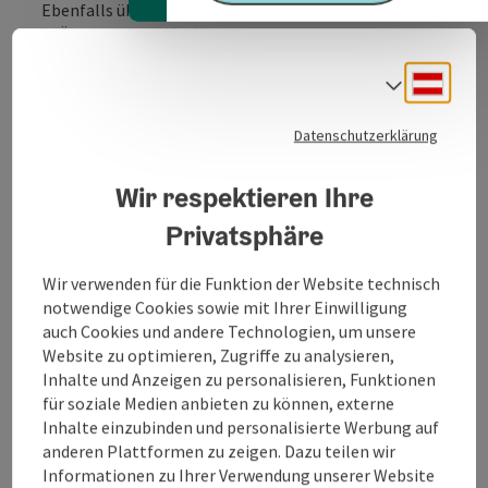
Ebenfalls übernehme ich die Reiseleitung für Gruppen
in Österreich und Italien.
Ich begleite Ihre Reise durch Oberösterreich und
Deuts
Sprach
Salzburg, besuche mit Ihnen die Sehenswürdigkeiten
im Salzkammergut und in der Wachau und führe Sie
Datenschutzerklärung
durch Gedenkstätten, Kirchen und Museen.
Weiters biete ich Städteführungen in WELS, Steyr,
Wir respektieren Ihre
Wien und vielen weitern Städten Österreichs an.
Privatsphäre
Sowie Tagesausflüge ins Mühl- Innviertel und
Waldviertel ...
Wir verwenden für die Funktion der Website technisch
Gerne übernehme ich auch die Reiseleitung auf Ihrer
notwendige Cookies sowie mit Ihrer Einwilligung
Fahrt durch Österreich, Führungen, Tourenvorschläge
auch Cookies und andere Technologien, um unsere
...
Website zu optimieren, Zugriffe zu analysieren,
Inhalte und Anzeigen zu personalisieren, Funktionen
Beschreibung vollständig anzeigen
für soziale Medien anbieten zu können, externe
Inhalte einzubinden und personalisierte Werbung auf
anderen Plattformen zu zeigen. Dazu teilen wir
Informationen zu Ihrer Verwendung unserer Website