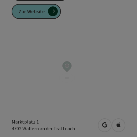
Zur Website
Marktplatz 1
in Google Map
in Apple
4702
Wallern an der Trattnach