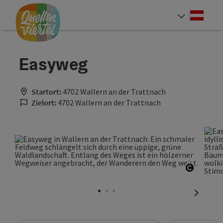
Accesskey
Accesskey
Accesskey
Zum Inhalt
Zur Navigation
Zum Seitenanfang
[0]
[1]
[2]
Deut
Sprach
Easyweg
Startort:
4702 Wallern an der Trattnach
Zielort:
4702 Wallern an der Trattnach
Copyrig
nächste