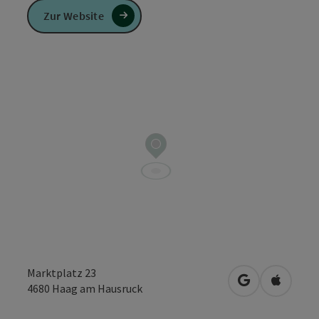
Zur Website
Marktplatz 23
in Google Map
in Apple
4680
Haag am Hausruck