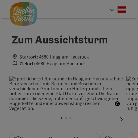
Accesskey
Accesskey
Accesskey
Zum Inhalt
Zur Navigation
Zum Seitenanfang
[0]
[1]
[2]
Deut
Sprach
Zum Aussichtsturm
Startort:
4680 Haag am Hausruck
Zielort:
4680 Haag am Hausruck
Copyrig
nächste