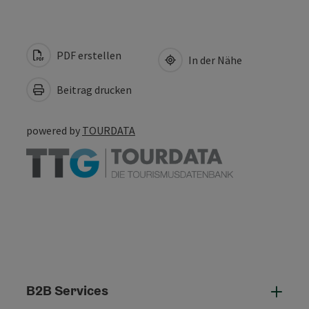
PDF erstellen
In der Nähe
Beitrag drucken
powered by
TOURDATA
B2B Services
B2B 