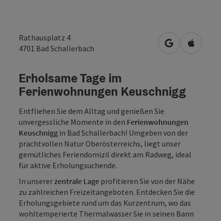
Rathausplatz 4
in Google Map
in Apple
4701
Bad Schallerbach
Erholsame Tage im
Ferienwohnungen Keuschnigg
Entfliehen Sie dem Alltag und genießen Sie
unvergessliche Momente in den
Ferienwohnungen
Keuschnigg
in Bad Schallerbach! Umgeben von der
prachtvollen Natur Oberösterreichs, liegt unser
gemütliches Feriendomizil direkt am Radweg, ideal
für aktive Erholungsuchende.
In unserer
zentrale Lage
profitieren Sie von der Nähe
zu zahlreichen Freizeitangeboten. Entdecken Sie die
Erholungsgebiete rund um das Kurzentrum, wo das
wohltemperierte Thermalwasser Sie in seinen Bann