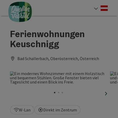
Accesskey
Accesskey
Accesskey
Zum Inhalt
Zur Navigation
Zum Seitenanfang
[0]
[1]
[2]
Deut
Sprach
Ferienwohnungen
Keuschnigg
Bad Schallerbach, Oberösterreich, Österreich
nächst
W-Lan
Direkt im Zentrum