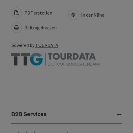
PDF erstellen
In der Nähe
Beitrag drucken
powered by
TOURDATA
B2B Services
B2B 