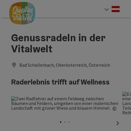
Accesskey
Accesskey
Accesskey
Zum Inhalt
Zur Navigation
Zum Seitenanfang
[0]
[1]
[2]
Deut
Sprach
Genussradeln in der
Vitalwelt
Bad Schallerbach, Oberösterreich, Österreich
Raderlebnis trifft auf Wellness
©
Copyri
nächst