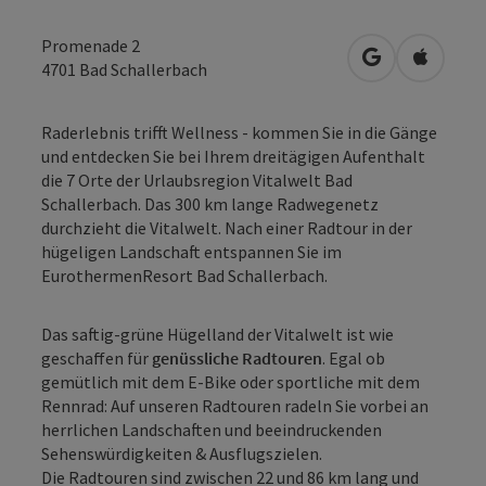
Promenade 2
in Google Map
in Apple
4701
Bad Schallerbach
Raderlebnis trifft Wellness - kommen Sie in die Gänge
und entdecken Sie bei Ihrem dreitägigen Aufenthalt
die 7 Orte der Urlaubsregion Vitalwelt Bad
Schallerbach. Das 300 km lange Radwegenetz
durchzieht die Vitalwelt. Nach einer Radtour in der
hügeligen Landschaft entspannen Sie im
EurothermenResort Bad Schallerbach.
Das saftig-grüne Hügelland der Vitalwelt ist wie
geschaffen für
genüssliche Radtouren
. Egal ob
gemütlich mit dem E-Bike oder sportliche mit dem
Rennrad: Auf unseren Radtouren radeln Sie vorbei an
herrlichen Landschaften und beeindruckenden
Sehenswürdigkeiten & Ausflugszielen.
Die Radtouren sind zwischen 22 und 86 km lang und