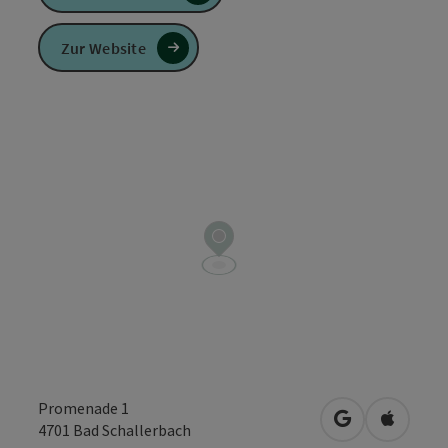
Zur Website
Promenade 1
in Google Map
in Apple
4701
Bad Schallerbach