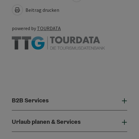
Beitrag drucken
powered by
TOURDATA
B2B Services
B2B 
Urlaub planen & Services
Urla