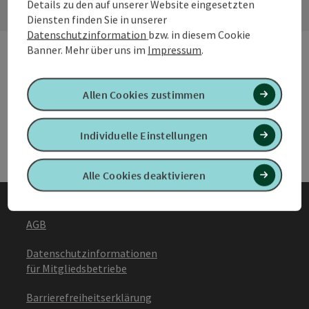
Details zu den auf unserer Website eingesetzten
Diensten finden Sie in unserer
Datenschutzinformation
bzw. in diesem Cookie
Banner.
Mehr über uns im
Impressum
.
B2B Services
B2B 
Allen Cookies zustimmen
Urlaub planen & Services
Urla
Individuelle Einstellungen
Alle Cookies deaktivieren
AGB
Datenschutzinformationen
für Mitgliedsbetriebe
Barrierefreiheitserklärung