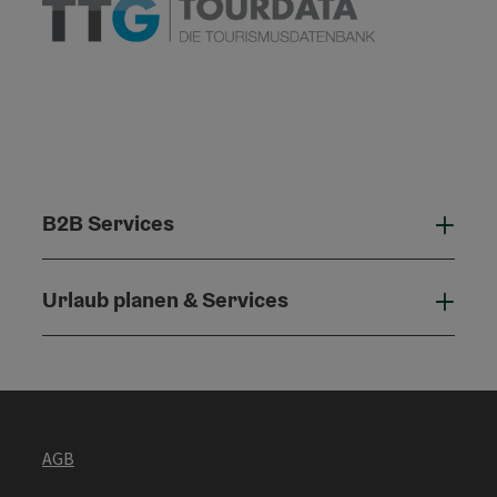
B2B Services
B2B 
Urlaub planen & Services
Urla
AGB