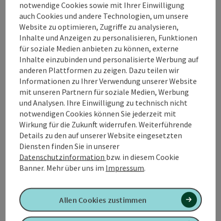
Gratis-Leihfahrrad
für zwei Tage zum Erkunden
notwendige Cookies sowie mit Ihrer Einwilligung
des Vitalwelt-Radwegenetzes (bei Reservierung
auch Cookies und andere Technologien, um unsere
von Mo. – Fr.), E-Bike Verleih zum Sonderpreis
Website zu optimieren, Zugriffe zu analysieren,
Vitalwelt-Gästekarte
mit zahlreichen
Inhalte und Anzeigen zu personalisieren, Funktionen
Ermäßigungen (z.B. 50 % auf fast alle
für soziale Medien anbieten zu können, externe
Veranstaltungen des Musiksommers Bad
Inhalte einzubinden und personalisierte Werbung auf
Schallerbach)
anderen Plattformen zu zeigen. Dazu teilen wir
Informationen zu Ihrer Verwendung unserer Website
Verpflegung
mit unseren Partnern für soziale Medien, Werbung
Frühstück
und Analysen. Ihre Einwilligung zu technisch nicht
Reiseablauf
notwendigen Cookies können Sie jederzeit mit
buchbar von April bis Oktober
Wirkung für die Zukunft widerrufen. Weiterführende
Preise zzgl. Tourismusabgabe.
Details zu den auf unserer Website eingesetzten
Verlängerung möglich.
Diensten finden Sie in unserer
Kein Einzelzimmerzuschlag!
Datenschutzinformation
bzw. in diesem Cookie
Banner.
Mehr über uns im
Impressum
.
Mögliche Anreisetermine
Allen Cookies zustimmen
Montag, Dienstag und Mittwoch