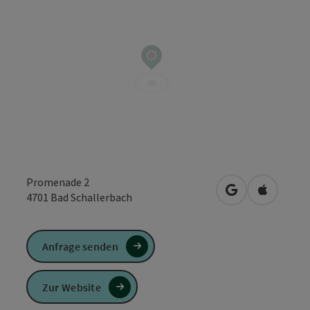
Promenade 2
in Google Maps
in Apple 
4701
Bad Schallerbach
Anfrage senden
Zur Website