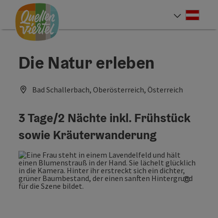
Accesskey
Accesskey
Accesskey
Zum Inhalt
Zur Navigation
Zum Seitenanfang
[0]
[1]
[2]
Deut
Sprach
Die Natur erleben
Bad Schallerbach, Oberösterreich, Österreich
3 Tage/2 Nächte inkl. Frühstück
sowie Kräuterwanderung
©
Copyrig