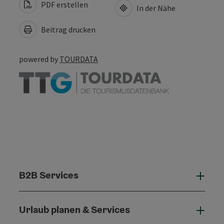
PDF erstellen
In der Nähe
Beitrag drucken
powered by
TOURDATA
B2B Services
B2B 
Urlaub planen & Services
Urla