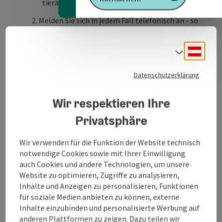
tierärztliche Behandlung!
Melden Sie sich in jedem Fall telefonisch an - so
können wir bereits die Situation einschätzen
und eventuell Vorbereitungen treffen.
Deuts
Sprach
Geben Sie Informationen durch:
Datenschutzerklärung
Was ist passiert?
Wie verhält sich das Tier?
Wir respektieren Ihre
Bringen Sie Wichtige Unterlagen mit:
Privatsphäre
Laborbefunde, Röntgenaufnahmen,
Wir verwenden für die Funktion der Website technisch
Ultraschallbefunde, Mikrochip-Nummer etc.
notwendige Cookies sowie mit Ihrer Einwilligung
sind von unseren Stammkunden bei uns
auch Cookies und andere Technologien, um unsere
gespeichert.
Website zu optimieren, Zugriffe zu analysieren,
Wenn sie Neukunde sind, bringen ...
Inhalte und Anzeigen zu personalisieren, Funktionen
für soziale Medien anbieten zu können, externe
Beschreibung vollständig anzeigen
Inhalte einzubinden und personalisierte Werbung auf
anderen Plattformen zu zeigen. Dazu teilen wir