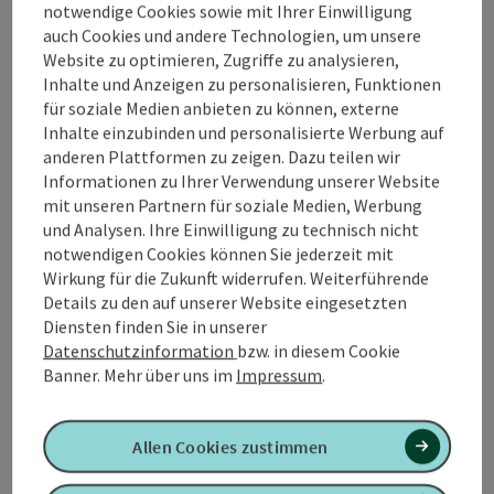
Gratis-Leihfahrrad
für zwei Tage zum Erkunden
notwendige Cookies sowie mit Ihrer Einwilligung
des Vitalwelt-Radwegenetzes (bei Reservierung
auch Cookies und andere Technologien, um unsere
von Mo. – Fr.), E-Bike Verleih zum Sonderpreis
Website zu optimieren, Zugriffe zu analysieren,
Vitalwelt-Gästekarte
mit zahlreichen
Inhalte und Anzeigen zu personalisieren, Funktionen
Ermäßigungen (z.B. 50 % auf fast alle
für soziale Medien anbieten zu können, externe
Veranstaltungen des Musiksommers Bad
Inhalte einzubinden und personalisierte Werbung auf
Schallerbach)
anderen Plattformen zu zeigen. Dazu teilen wir
Informationen zu Ihrer Verwendung unserer Website
Verpflegung
mit unseren Partnern für soziale Medien, Werbung
Frühstück
und Analysen. Ihre Einwilligung zu technisch nicht
Reiseablauf
notwendigen Cookies können Sie jederzeit mit
buchbar von April bis Oktober
Wirkung für die Zukunft widerrufen. Weiterführende
Preise zzgl. Tourismusabgabe.
Details zu den auf unserer Website eingesetzten
Verlängerung möglich.
Diensten finden Sie in unserer
Kein Einzelzimmerzuschlag!
Datenschutzinformation
bzw. in diesem Cookie
Banner.
Mehr über uns im
Impressum
.
Mögliche Anreisetermine
Allen Cookies zustimmen
Montag, Dienstag und Mittwoch