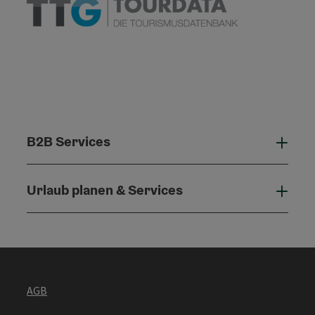
B2B Services
B2B 
Urlaub planen & Services
Urla
AGB