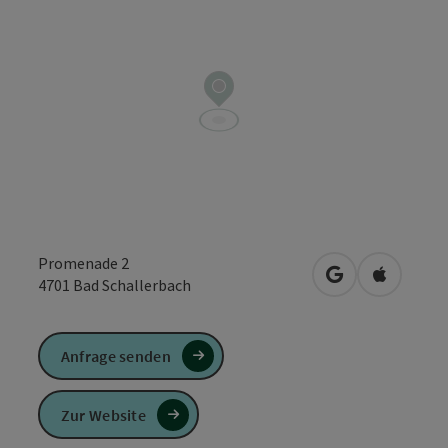
Promenade 2
in Google Maps
in Apple 
4701
Bad Schallerbach
Anfrage senden
Zur Website