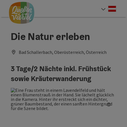
Accesskey
Accesskey
Accesskey
Zum Inhalt
Zur Navigation
Zum Seitenanfang
[0]
[1]
[2]
Deut
Sprach
Die Natur erleben
Bad Schallerbach, Oberösterreich, Österreich
3 Tage/2 Nächte inkl. Frühstück
sowie Kräuterwanderung
©
Copyrig